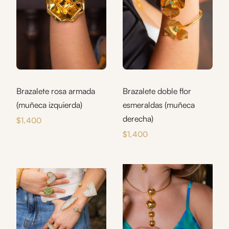
Brazalete rosa armada
Brazalete doble flor
(muñeca izquierda)
esmeraldas (muñeca
derecha)
$
1,400
$
1,400