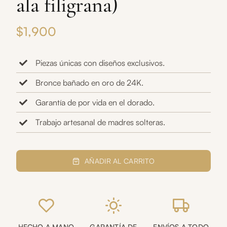
ala filigrana)
$
1,900
Piezas únicas con diseños exclusivos.
Bronce bañado en oro de 24K.
Garantía de por vida en el dorado.
Trabajo artesanal de madres solteras.
Brazalete
ángel
AÑADIR AL CARRITO
(doble
ala
filigrana)
cantidad
HECHO A MANO
GARANTÍA DE
ENVÍOS A TODO