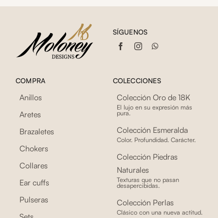
SÍGUENOS
COMPRA
COLECCIONES
Anillos
Colección Oro de 18K
El lujo en su expresión más
pura.
Aretes
Colección Esmeralda
Brazaletes
Color. Profundidad. Carácter.
Chokers
Colección Piedras
Collares
Naturales
Texturas que no pasan
Ear cuffs
desapercibidas.
Pulseras
Colección Perlas
Clásico con una nueva actitud.
Sets