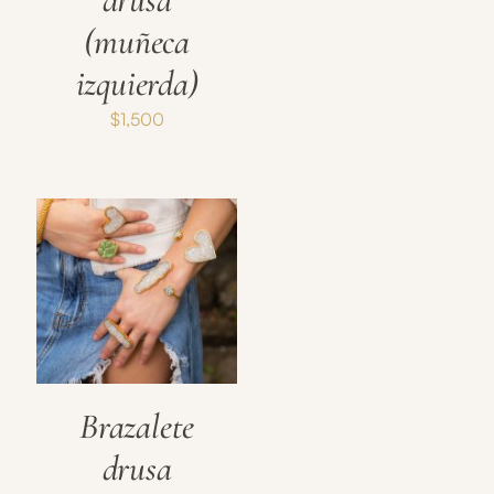
(muñeca
izquierda)
$
1,500
Brazalete
drusa