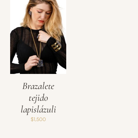
Brazalete
tejido
lapislázuli
$
1,500