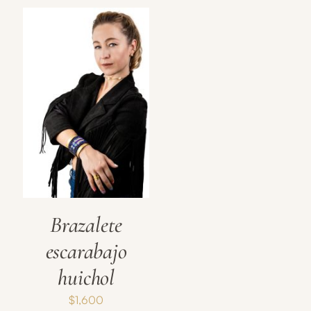
Brazalete
escarabajo
huichol
$
1,600