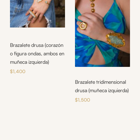
Brazalete drusa (corazón
o figura ondas, ambos en
muñeca izquierda)
$
1,400
Brazalete tridimensional
drusa (muñeca izquierda)
$
1,500