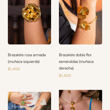
Brazalete rosa armada
Brazalete doble flor
(muñeca izquierda)
esmeraldas (muñeca
derecha)
$
1,400
$
1,400