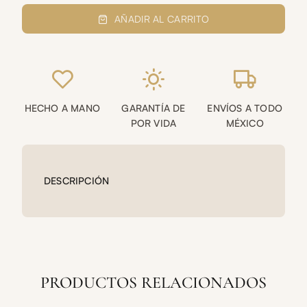
Anillo
mixto
AÑADIR AL CARRITO
doble
(amatista
y
Esmeralda
en
bruto)
HECHO A MANO
GARANTÍA DE
ENVÍOS A TODO
cantidad
POR VIDA
MÉXICO
DESCRIPCIÓN
PRODUCTOS RELACIONADOS