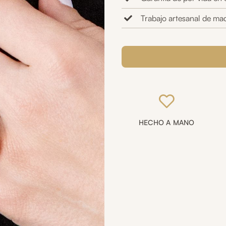
Trabajo artesanal de mad
Anillo
graduable
cuarzo
cantidad
HECHO A MANO