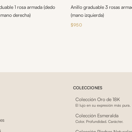
aduable 1 rosa armada (dedo
Anillo graduable 3 rosas arm
 mano derecha)
(mano izquierda)
$
950
COLECCIONES
Colección Oro de 18K
El lujo en su expresión más pura.
Colección Esmeralda
tes
Color. Profundidad. Carácter.
s
Colección Piedras Naturale