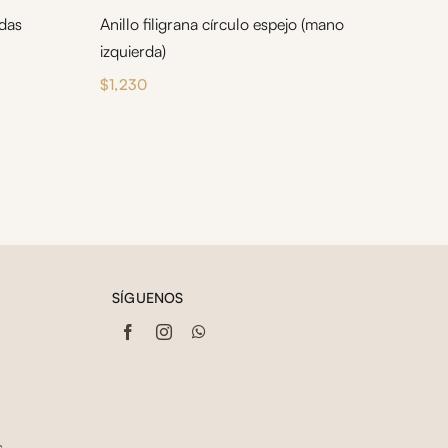
adas
Anillo filigrana círculo espejo (mano
izquierda)
$
1,230
SÍGUENOS
s