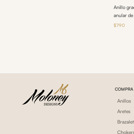
Anillo gr
anular de
$
790
COMPRA
Anillos
Aretes
Brazale
Choker