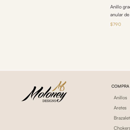
Anillo gr
anular de
$
790
COMPRA
Anillos
Aretes
Brazale
Choker