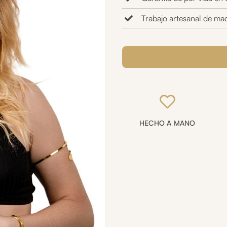
Trabajo artesanal de mad
Anillo
graduable
rectangular
ágata
cantidad
HECHO A MANO