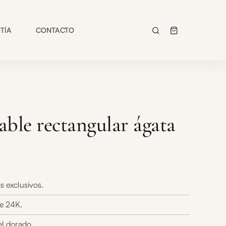
TÍA
CONTACTO
able rectangular ágata
s exclusivos.
e 24K.
el dorado.