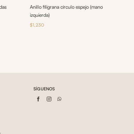
adas
Anillo filigrana círculo espejo (mano
izquierda)
$
1,230
SÍGUENOS
s