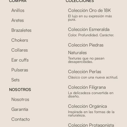
COMPRA
COLECCIONES
Anillos
Colección Oro de 18K
El lujo en su expresión más
pura.
Aretes
Colección Esmeralda
Brazaletes
Color. Profundidad. Carácter.
Chokers
Colección Piedras
Collares
Naturales
Texturas que no pasan
Ear cuffs
desapercibidas.
Pulseras
Colección Perlas
Clásico con una nueva actitud.
Sets
Colección Filigrana
NOSOTROS
La delicadeza convertida en
diseño.
Nosotros
Colección Orgánica
Garantía
Inspirada en las formas de la
naturaleza.
Contacto
Colección Protagonista