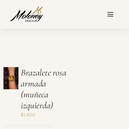
Saltar
al
Toggle
contenido
Naviga
Tienda
Colecciones
Nuestra historia
Garantía
Brazalete rosa
Contacto
armada
(muñeca
izquierda)
$
1,400