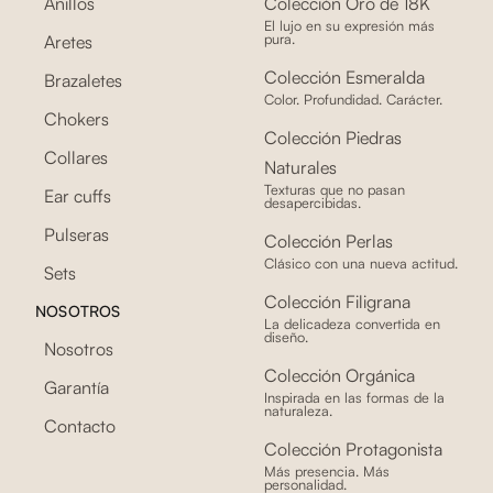
Anillos
Colección Oro de 18K
El lujo en su expresión más
pura.
Aretes
Colección Esmeralda
Brazaletes
Color. Profundidad. Carácter.
Chokers
Colección Piedras
Collares
Naturales
Texturas que no pasan
Ear cuffs
desapercibidas.
Pulseras
Colección Perlas
Clásico con una nueva actitud.
Sets
Colección Filigrana
NOSOTROS
La delicadeza convertida en
diseño.
Nosotros
Colección Orgánica
Garantía
Inspirada en las formas de la
naturaleza.
Contacto
Colección Protagonista
Más presencia. Más
personalidad.