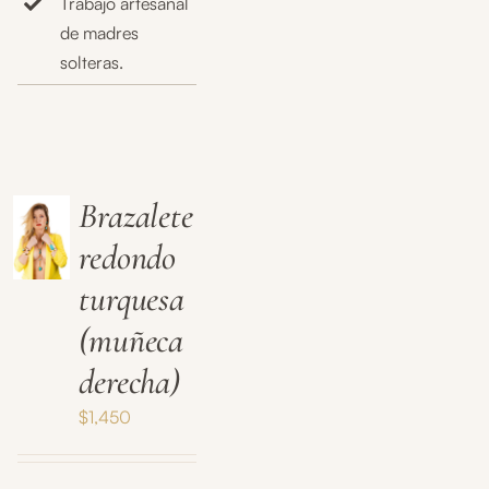
Trabajo artesanal
de madres
solteras.
Brazalete
redondo
turquesa
(muñeca
derecha)
$
1,450