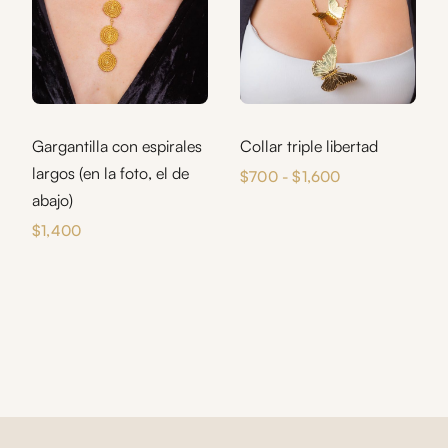
Gargantilla con espirales
Collar triple libertad
largos (en la foto, el de
Rango
$
700
-
$
1,600
abajo)
de
precios:
$
1,400
desde
$700
hasta
$1,600