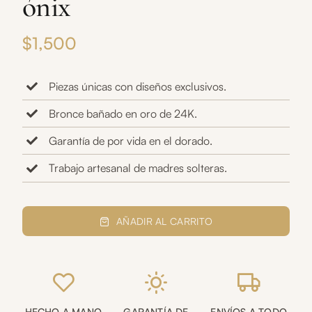
ónix
$
1,500
Piezas únicas con diseños exclusivos.
Bronce bañado en oro de 24K.
Garantía de por vida en el dorado.
Trabajo artesanal de madres solteras.
Collar
largo
AÑADIR AL CARRITO
protección
ónix
cantidad
HECHO A MANO
GARANTÍA DE
ENVÍOS A TODO