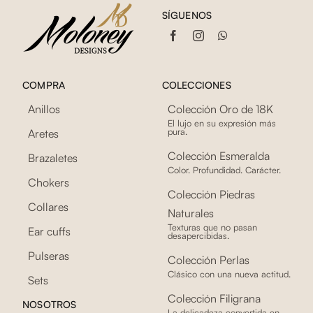
SÍGUENOS
COMPRA
COLECCIONES
Anillos
Colección Oro de 18K
El lujo en su expresión más
pura.
Aretes
Colección Esmeralda
Brazaletes
Color. Profundidad. Carácter.
Chokers
Colección Piedras
Collares
Naturales
Texturas que no pasan
Ear cuffs
desapercibidas.
Pulseras
Colección Perlas
Clásico con una nueva actitud.
Sets
Colección Filigrana
NOSOTROS
La delicadeza convertida en