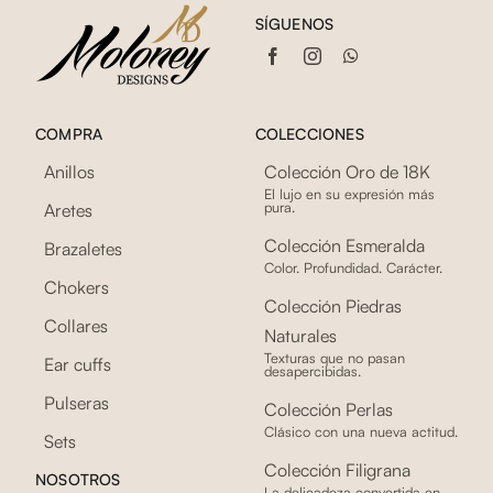
SÍGUENOS
COMPRA
COLECCIONES
Anillos
Colección Oro de 18K
El lujo en su expresión más
pura.
Aretes
Colección Esmeralda
Brazaletes
Color. Profundidad. Carácter.
Chokers
Colección Piedras
Collares
Naturales
Texturas que no pasan
Ear cuffs
desapercibidas.
Pulseras
Colección Perlas
Clásico con una nueva actitud.
Sets
Colección Filigrana
NOSOTROS
La delicadeza convertida en