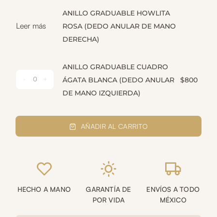
MANO
VERDE
DERECHA)
ANILLO GRADUABLE HOWLITA
(DEDO
CANTIDAD
Leer más
ROSA (DEDO ANULAR DE MANO
ÍNDICE
DERECHA)
DE
MANO
IZQUIERDA)
ANILLO GRADUABLE CUADRO
CANTIDAD
ÁGATA BLANCA (DEDO ANULAR
$
800
ANILLO
DE MANO IZQUIERDA)
GRADUABLE
CUADRO
ÁGATA
AÑADIR AL CARRITO
BLANCA
(DEDO
ANULAR
DE
MANO
IZQUIERDA)
HECHO A MANO
GARANTÍA DE
ENVÍOS A TODO
CANTIDAD
POR VIDA
MÉXICO