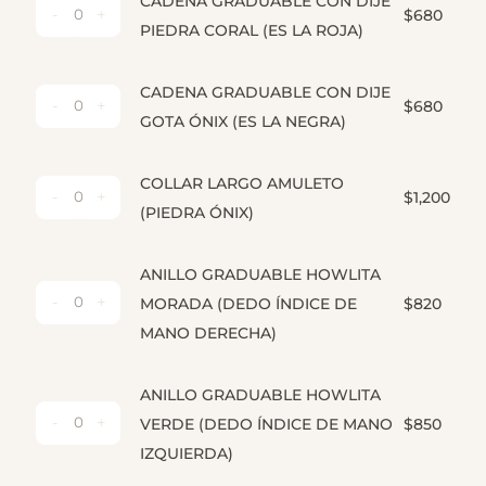
CADENA GRADUABLE CON DIJE
$
680
CADENA
PIEDRA CORAL (ES LA ROJA)
GRADUABLE
CON
CADENA GRADUABLE CON DIJE
DIJE
$
680
CADENA
GOTA ÓNIX (ES LA NEGRA)
PIEDRA
GRADUABLE
CORAL
CON
(ES
COLLAR LARGO AMULETO
DIJE
$
1,200
LA
COLLAR
(PIEDRA ÓNIX)
GOTA
ROJA)
LARGO
ÓNIX
CANTIDAD
AMULETO
(ES
ANILLO GRADUABLE HOWLITA
(PIEDRA
LA
MORADA (DEDO ÍNDICE DE
$
820
ÓNIX)
ANILLO
NEGRA)
CANTIDAD
MANO DERECHA)
GRADUABLE
CANTIDAD
HOWLITA
MORADA
ANILLO GRADUABLE HOWLITA
(DEDO
VERDE (DEDO ÍNDICE DE MANO
$
850
ANILLO
ÍNDICE
IZQUIERDA)
GRADUABLE
DE
HOWLITA