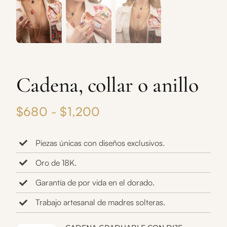
Cadena, collar o anillo
Rango
$
680
-
$
1,200
de
Piezas únicas con diseños exclusivos.
precios:
Oro de 18K.
desde
Garantía de por vida en el dorado.
$680
Trabajo artesanal de madres solteras.
hasta
$1,200