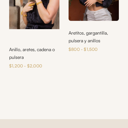
Aretitos, gargantilla,
pulsera y anillos
Rango
Anillo, aretes, cadena o
$
800
-
$
1,500
de
pulsera
precios:
Rango
$
1,200
-
$
2,000
desde
de
$800
precios:
hasta
desde
$1,500
$1,200
hasta
$2,000