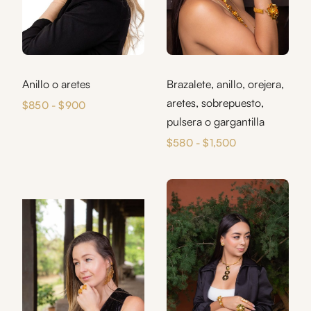
Anillo o aretes
Brazalete, anillo, orejera,
aretes, sobrepuesto,
Rango
$
850
-
$
900
de
pulsera o gargantilla
precios:
Rango
$
580
-
$
1,500
desde
de
$850
precios:
hasta
desde
$900
$580
hasta
$1,500