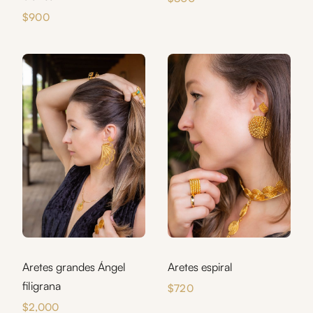
$
900
Aretes grandes Ángel
Aretes espiral
filigrana
$
720
$
2,000