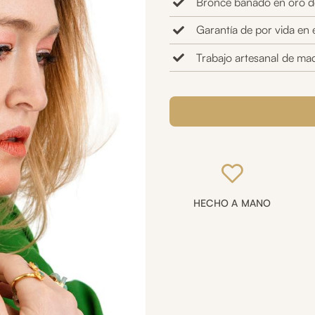
Bronce bañado en oro d
Garantía de por vida en 
Trabajo artesanal de mad
Aretes
trefiles
con
Esmeralda
en
bruto
cantidad
HECHO A MANO