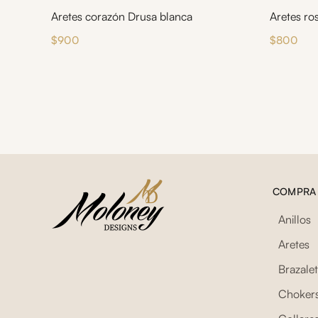
Aretes corazón Drusa blanca
Aretes ro
$
900
$
800
COMPRA
Anillos
Aretes
Brazale
Choker