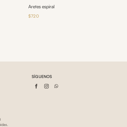
Aretes espiral
$
720
SÍGUENOS
s
idas.