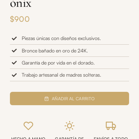
ónix
$
900
Piezas únicas con diseños exclusivos.
Bronce bañado en oro de 24K.
Garantía de por vida en el dorado.
Trabajo artesanal de madres solteras.
Aretes
estrella
AÑADIR AL CARRITO
coral
ónix
cantidad
HECHO A MANO
GARANTÍA DE
ENVÍOS A TODO