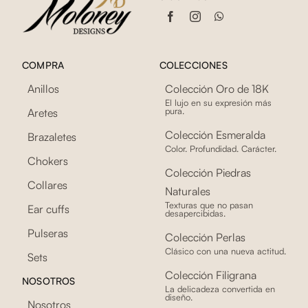
COMPRA
COLECCIONES
Anillos
Colección Oro de 18K
El lujo en su expresión más
pura.
Aretes
Colección Esmeralda
Brazaletes
Color. Profundidad. Carácter.
Chokers
Colección Piedras
Collares
Naturales
Texturas que no pasan
Ear cuffs
desapercibidas.
Pulseras
Colección Perlas
Clásico con una nueva actitud.
Sets
Colección Filigrana
NOSOTROS
La delicadeza convertida en
diseño.
Nosotros