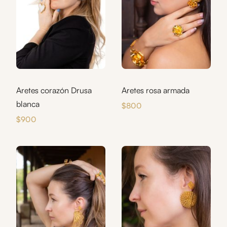
Aretes rosa armada
Aretes corazón Drusa
blanca
$
800
$
900