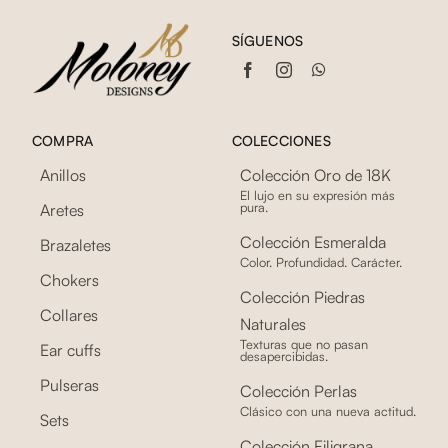
SÍGUENOS
COMPRA
COLECCIONES
Anillos
Colección Oro de 18K
El lujo en su expresión más
pura.
Aretes
Colección Esmeralda
Brazaletes
Color. Profundidad. Carácter.
Chokers
Colección Piedras
Collares
Naturales
Texturas que no pasan
Ear cuffs
desapercibidas.
Pulseras
Colección Perlas
Clásico con una nueva actitud.
Sets
Colección Filigrana