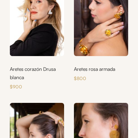
Aretes rosa armada
Aretes corazón Drusa
blanca
$
800
$
900