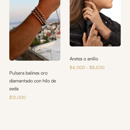
Aretes o anillo
Rango
$
4,000
-
$
8,500
Pulsera balines oro
de
diamantado con hilo de
precios:
desde
seda
$4,000
$
12,000
hasta
$8,500