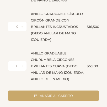
DE MANO DERECHA)
CHURUMBELA
DE
ORO
ANILLO GRADUABLE CÍRCULO
BLANCO
CIRCÓN GRANDE CON
CON
BRILLANTES INCRUSTADOS
$
16,500
BRILLANTES
ANILLO
(DEDO ANULAR DE MANO
INCRUSTADOS
GRADUABLE
(DEDO
IZQUIERDA)
CÍRCULO
ANULAR
CIRCÓN
DE
GRANDE
ANILLO GRADUABLE
MANO
CON
CHURUMBELA CIRCONES
DERECHA)
BRILLANTES
BRILLANTES CURVA (DEDO
$
5,900
CANTIDAD
INCRUSTADOS
ANILLO
ANULAR DE MANO IZQUIERDA,
(DEDO
GRADUABLE
ANULAR
ANILLO DE EN MEDIO)
CHURUMBELA
DE
CIRCONES
MANO
BRILLANTES
IZQUIERDA)
AÑADIR AL CARRITO
CURVA
CANTIDAD
(DEDO
ANULAR