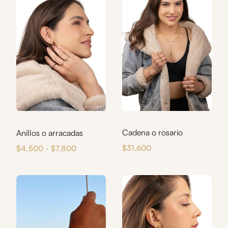
Cadena o rosario
Anillos o arracadas
Rango
$
31,600
$
4,500
-
$
7,800
de
precios:
desde
$4,500
hasta
$7,800