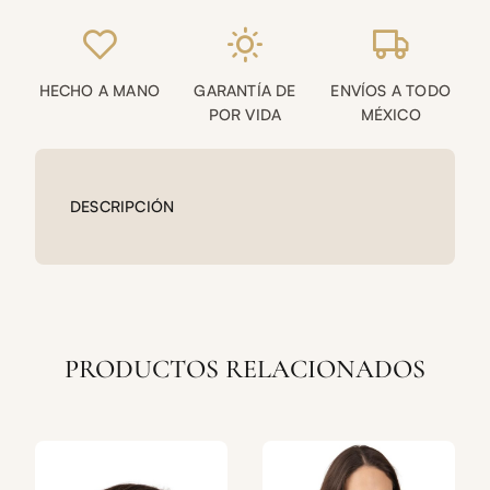
DE
MANO
IZQUIERDA,
HECHO A MANO
GARANTÍA DE
ENVÍOS A TODO
ANILLO
POR VIDA
MÉXICO
DE
EN
MEDIO)
CANTIDAD
DESCRIPCIÓN
PRODUCTOS RELACIONADOS