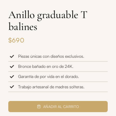
Anillo graduable T
balines
$
690
Piezas únicas con diseños exclusivos.
Bronce bañado en oro de 24K.
Garantía de por vida en el dorado.
Trabajo artesanal de madres solteras.
Anillo
graduable
AÑADIR AL CARRITO
T