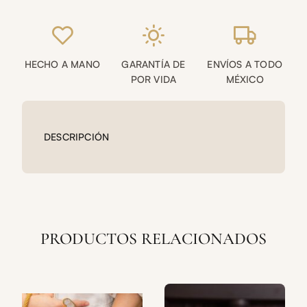
balines
cantidad
HECHO A MANO
GARANTÍA DE
ENVÍOS A TODO
POR VIDA
MÉXICO
DESCRIPCIÓN
PRODUCTOS RELACIONADOS