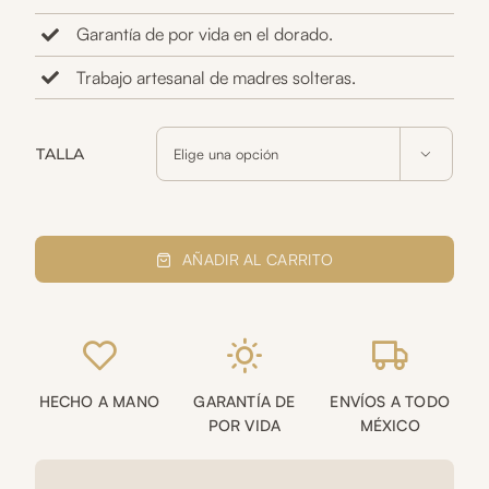
Garantía de por vida en el dorado.
Trabajo artesanal de madres solteras.
TALLA

Anillo
roca
AÑADIR AL CARRITO
esmeralda
en
bruto
(dedo
anular
de
HECHO A MANO
GARANTÍA DE
ENVÍOS A TODO
mano
POR VIDA
MÉXICO
derecha)
cantidad