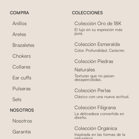
COMPRA
COLECCIONES
Anillos
Colección Oro de 18K
El lujo en su expresión más
pura.
Aretes
Colección Esmeralda
Brazaletes
Color. Profundidad. Carácter.
Chokers
Colección Piedras
Collares
Naturales
Texturas que no pasan
Ear cuffs
desapercibidas.
Pulseras
Colección Perlas
Clásico con una nueva actitud.
Sets
Colección Filigrana
NOSOTROS
La delicadeza convertida en
diseño.
Nosotros
Colección Orgánica
Garantía
Inspirada en las formas de la
naturaleza.