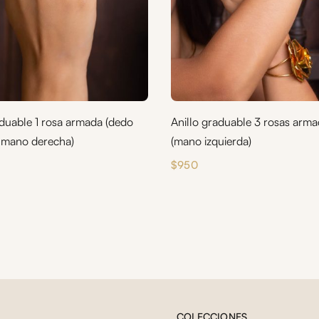
aduable 1 rosa armada (dedo
Anillo graduable 3 rosas arm
 mano derecha)
(mano izquierda)
$
950
COLECCIONES