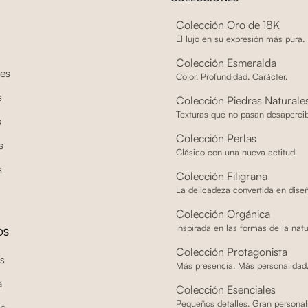
Colección Oro de 18K
El lujo en su expresión más pura.
Colección Esmeralda
tes
Color. Profundidad. Carácter.
s
Colección Piedras Naturale
Texturas que no pasan desapercib
s
Colección Perlas
s
Clásico con una nueva actitud.
s
Colección Filigrana
La delicadeza convertida en dise
Colección Orgánica
Inspirada en las formas de la natu
OS
Colección Protagonista
s
Más presencia. Más personalidad
a
Colección Esenciales
Pequeños detalles. Gran personal
to