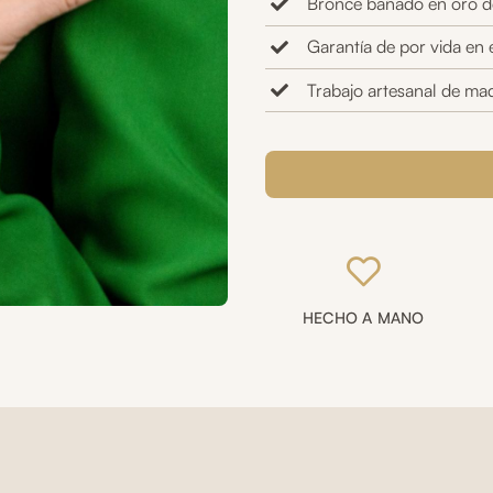
Bronce bañado en oro d
Garantía de por vida en 
Trabajo artesanal de mad
Anillo
graduable
2
esmeraldas
(dedo
índice
de
mano
HECHO A MANO
derecha)
cantidad