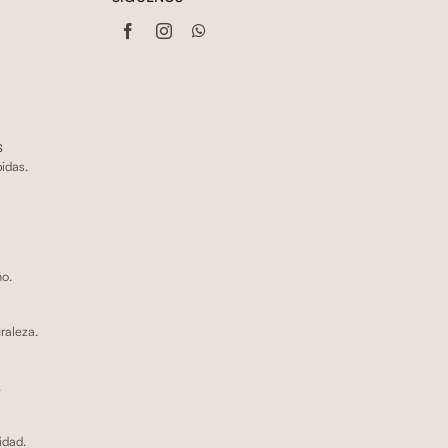
s
idas.
ño.
raleza.
.
idad.