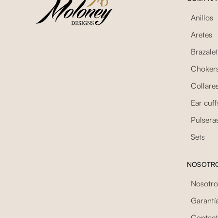
Anillos
Aretes
Brazale
Choker
Collare
Ear cuff
Pulsera
Sets
NOSOTR
Nosotro
Garantí
Contac